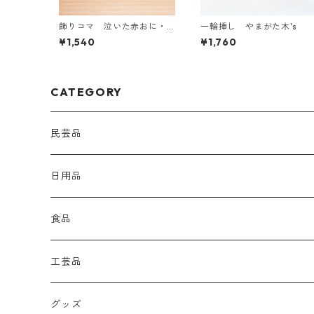
飾りコマ 泣いた赤おに・
一輪挿し やまがた木's
青おに 小サイズ
¥1,540
¥1,760
CATEGORY
民芸品
日用品
食品
工芸品
グッズ