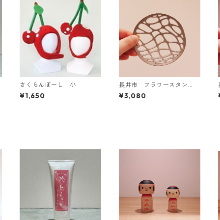
さくらんぼーし 小
長井市 フラワースタン
ド 水面
¥1,650
¥3,080