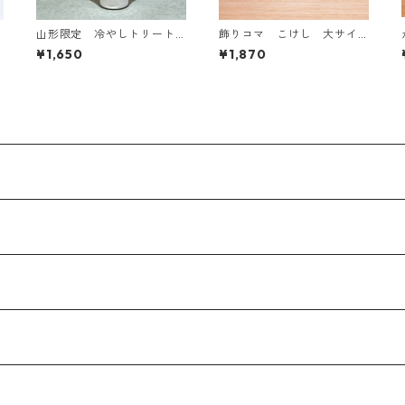
山形限定 冷やしトリート
飾りコマ こけし 大サイ
メント はじめました
ズ
¥1,650
¥1,870