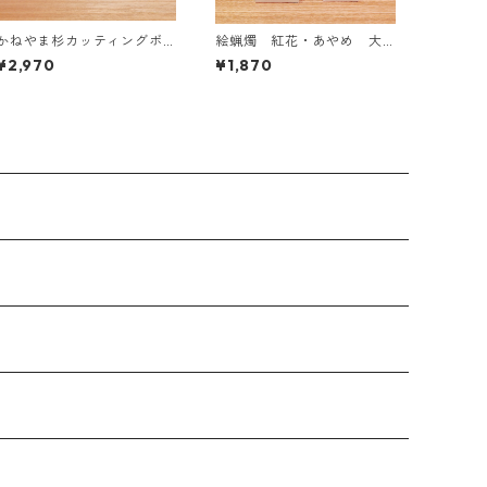
かねやま杉カッティングボ
絵蝋燭 紅花・あやめ 大
ード S
サイズ
¥2,970
¥1,870