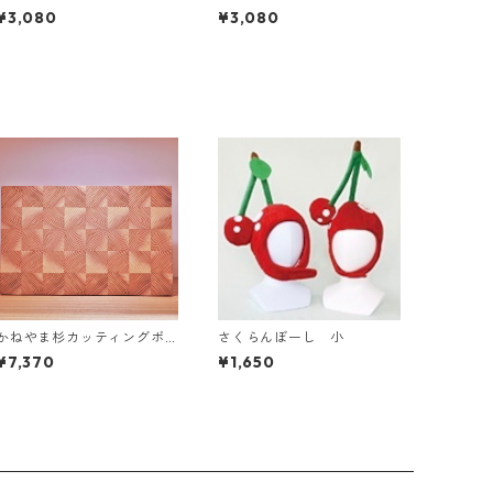
ド 水面
ド あやめの茎
¥3,080
¥3,080
かねやま杉カッティングボ
さくらんぼーし 小
ード L
¥7,370
¥1,650