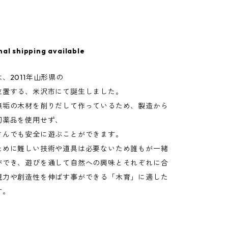
nal shipping available
、2011年山形県の
位置する、米沢市にて誕生しました。
無垢の木材を削りだして作っているため、製造から
切薬品を使用せず、
さんでも安全に遊ぶことができます。
ために難しい技術や道具は必要ないため誰もが一緒
ができ、遊びを通して自然への興味とそれぞれに合
現力や創造性を伸ばす事ができる「木育」に適した
す。