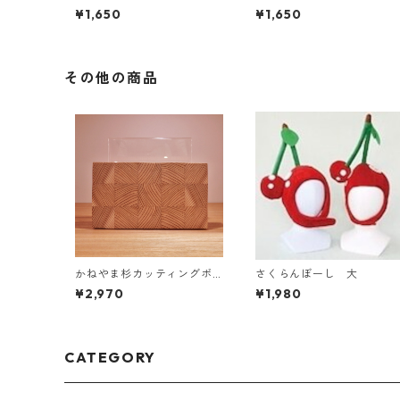
ーはじめました
メント はじめました
¥1,650
¥1,650
その他の商品
かねやま杉カッティングボ
さくらんぼーし 大
ード S
¥2,970
¥1,980
CATEGORY