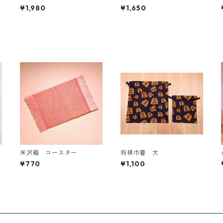
¥1,980
¥1,650
米沢織 コースター
将棋巾着 大
¥770
¥1,100