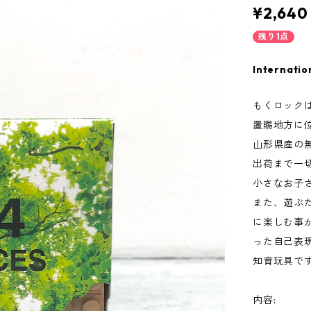
¥2,640
残り1点
Internatio
もくロックは
置賜地方に
山形県産の
出荷まで一
小さなお子
また、遊ぶ
に楽しむ事
った自己表
知育玩具で
内容: