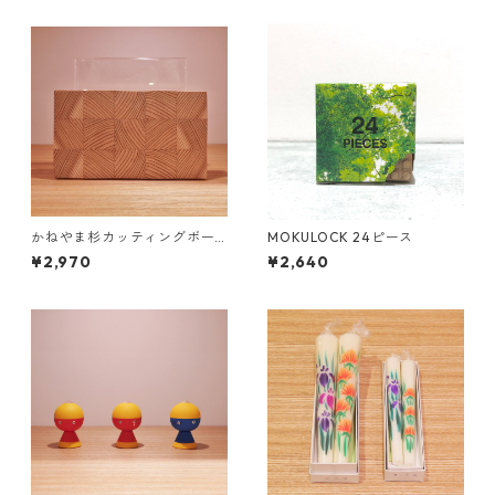
かねやま杉カッティングボー
MOKULOCK 24ピース
ド S
¥2,970
¥2,640