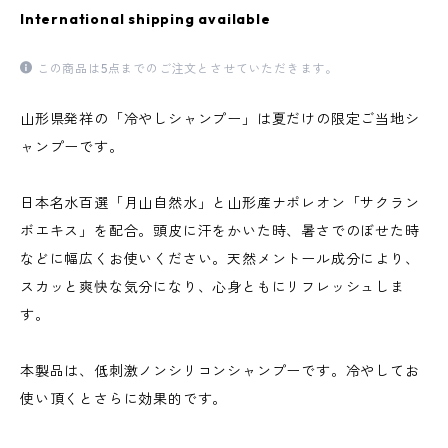
International shipping available
この商品は5点までのご注文とさせていただきます。
山形県発祥の「冷やしシャンプー」は夏だけの限定ご当地シ
ャンプーです。
日本名水百選「月山自然水」と山形産ナポレオン「サクラン
ボエキス」を配合。頭皮に汗をかいた時、暑さでのぼせた時
などに幅広くお使いください。天然メントール成分により、
スカッと爽快な気分になり、心身ともにリフレッシュしま
す。
本製品は、低刺激ノンシリコンシャンプーです。冷やしてお
使い頂くとさらに効果的です。