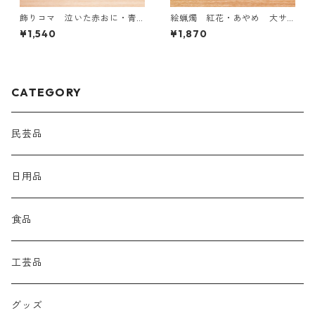
飾りコマ 泣いた赤おに・青
絵蝋燭 紅花・あやめ 大サ
おに 小サイズ
イズ
¥1,540
¥1,870
CATEGORY
民芸品
日用品
食品
工芸品
グッズ