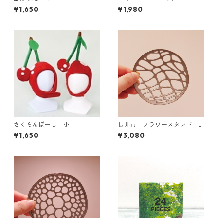
ント はじめました
¥1,650
¥1,980
さくらんぼーし 小
長井市 フラワースタンド
水面
¥1,650
¥3,080