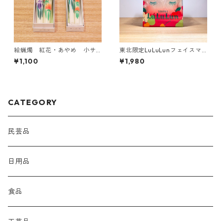
絵蝋燭 紅花・あやめ 小サ
東北限定LuLuLunフェイスマ
イズ
スクセット
¥1,100
¥1,980
CATEGORY
民芸品
日用品
食品