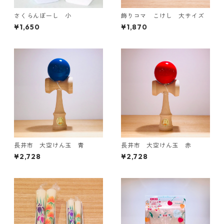
さくらんぼーし 小
飾りコマ こけし 大サイズ
¥1,650
¥1,870
長井市 大空けん玉 青
長井市 大空けん玉 赤
¥2,728
¥2,728