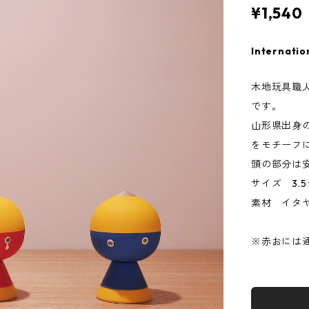
¥1,540
Internatio
木地玩具職
です。
山形県出身
をモチーフ
頭の部分は
サイズ 3.
素材 イタ
※赤おには