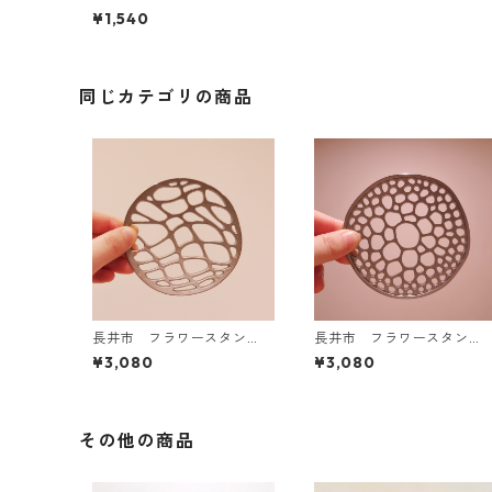
青おに 小サイズ
¥1,540
同じカテゴリの商品
長井市 フラワースタン
長井市 フラワースタン
ド 水面
ド あやめの茎
¥3,080
¥3,080
その他の商品