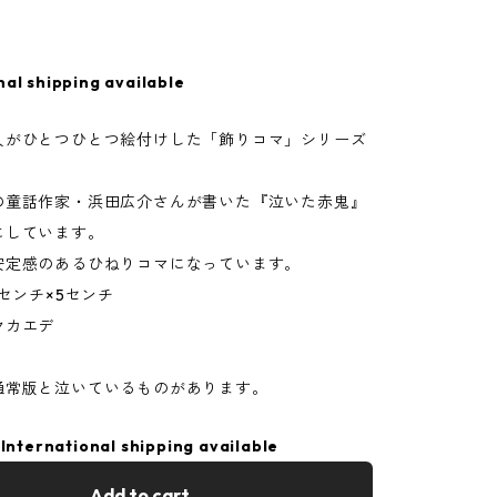
nal shipping available
人がひとつひとつ絵付けした「飾りコマ」シリーズ
の童話作家・浜田広介さんが書いた『泣いた赤鬼』
にしています。
安定感のあるひねりコマになっています。
5センチ×5センチ
ヤカエデ
通常版と泣いているものがあります。
International shipping available
Add to cart