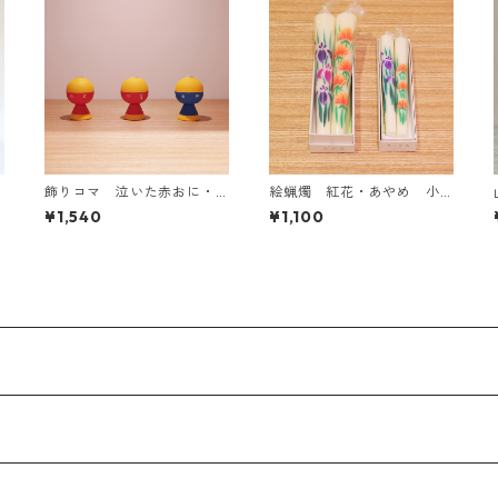
飾りコマ 泣いた赤おに・
絵蝋燭 紅花・あやめ 小
青おに 小サイズ
サイズ
¥1,540
¥1,100