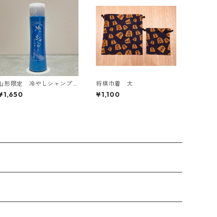
山形限定 冷やしシャンプ
将棋巾着 大
ーはじめました
¥1,650
¥1,100