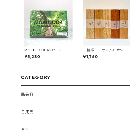
MOKULOCK 48ピース
一輪挿し やまがた木's
¥5,280
¥1,760
CATEGORY
民芸品
日用品
食品