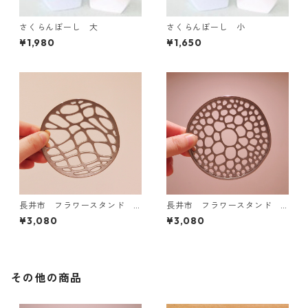
さくらんぼーし 大
さくらんぼーし 小
¥1,980
¥1,650
長井市 フラワースタンド
長井市 フラワースタンド
水面
あやめの茎
¥3,080
¥3,080
その他の商品