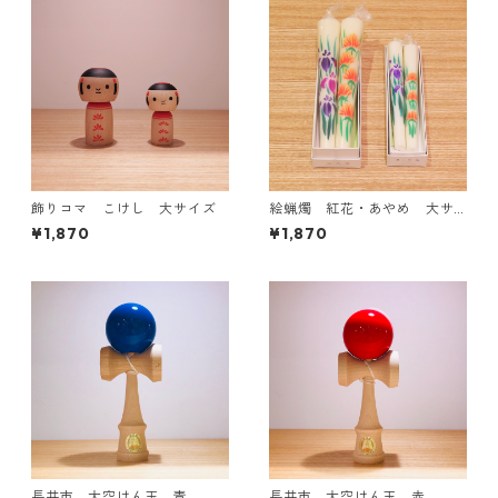
飾りコマ こけし 大サイズ
絵蝋燭 紅花・あやめ 大サ
イズ
¥1,870
¥1,870
長井市 大空けん玉 青
長井市 大空けん玉 赤