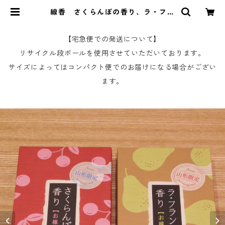
線香 さくらんぼの香り、ラ・フラ
ンスの香り | 山形の銘品・伝統工芸
品 The YAMAGATA by SHOUBI
DOU
【宅急便での発送について】
リサイクル段ボールを使用させていただいております。
サイズによってはコンパクト便でのお届けになる場合がござい
ます。